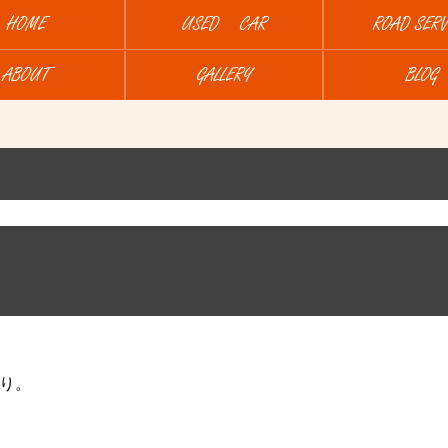
HOME
USED CAR
ROAD SERV
ABOUT
GALLERY
BLOG
り。