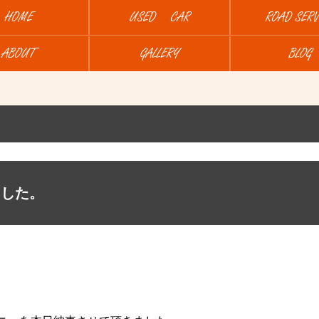
HOME
USED CAR
ROAD SERV
ABOUT
GALLERY
BLOG
ました。