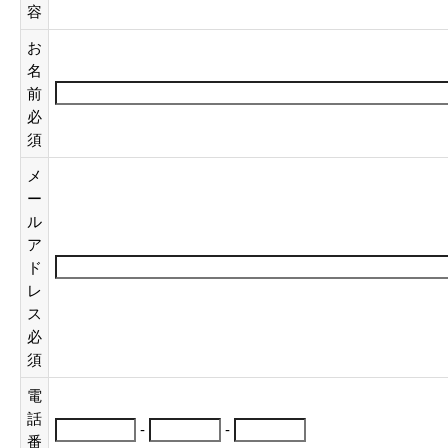
容
お
名
前
必
須
メ
ー
ル
ア
ド
レ
ス
必
須
電
話
-
-
番