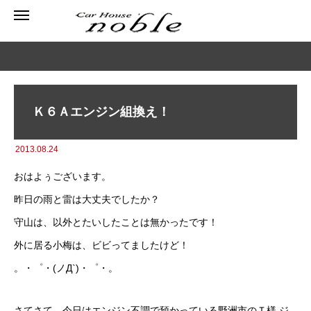
Ｋ６Ａエンジン組換え！
2013.08.24
おはよぅございます。
昨日の雨と雷は大丈夫でしたか？
守山は、以外とたいしたことは無かったです！
外に居る小梅は、ビビってましたけど！
。・゜・(ノД`)・゜・。
さてさて、今日はエンジン不調で預かっている野洲市のＴ様 ジ