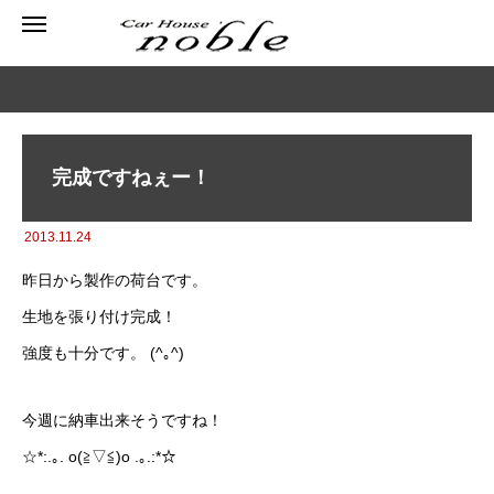
完成ですねぇー！
2013.11.24
昨日から製作の荷台です。
生地を張り付け完成！
強度も十分です。 (^｡^)
今週に納車出来そうですね！
☆*:.｡. o(≧▽≦)o .｡.:*☆