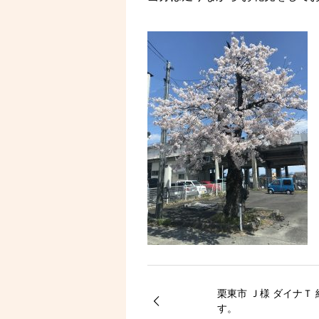
栗東市 Ｊ様 ダイナＴ
す。