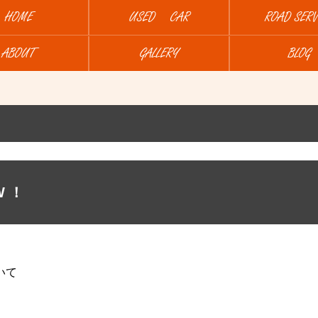
HOME
USED CAR
ROAD SERV
ABOUT
GALLERY
BLOG
 ！
いて