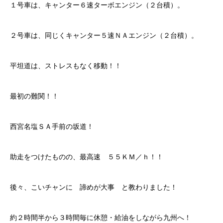
１号車は、キャンター６速ターボエンジン（２台積）。
２号車は、同じくキャンター５速ＮＡエンジン（２台積）。
平坦道は、ストレスもなく移動！！
最初の難関！！
西宮名塩ＳＡ手前の坂道！
助走をつけたものの、最高速 ５５ＫＭ／ｈ！！
後々、こいチャンに 諦めが大事 と教わりました！
約２時間半から３時間毎に休憩・給油をしながら九州へ！