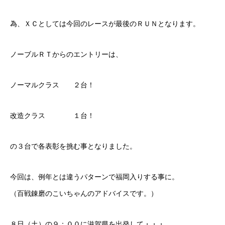
為、ＸＣとしては今回のレースが最後のＲＵＮとなります。
ノーブルＲＴからのエントリーは、
ノーマルクラス ２台！
改造クラス １台！
の３台で各表彰を挑む事となりました。
今回は、例年とは違うパターンで福岡入りする事に。
（百戦錬磨のこいちゃんのアドバイスです。）
８日（土）の９：００に滋賀県を出発して・・・