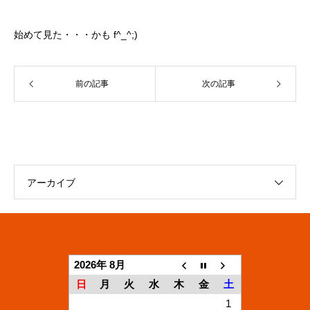
始めて見た・・・かも f^_^;)
前の記事
次の記事
アーカイブ
2026年 8月
日
月
火
水
木
金
土
1