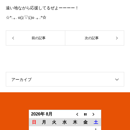
遠い地ながら応援してるぜよーーーー！
☆*:.｡. o(≧▽≦)o .｡.:*☆
前の記事
次の記事
アーカイブ
2026年 8月
日
月
火
水
木
金
土