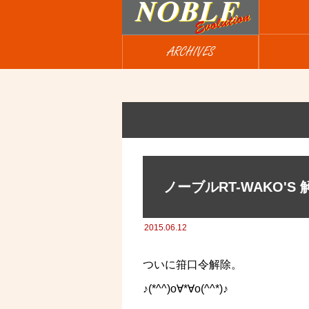
ARCHIVES
ノーブルRT-WAKO'S
2015.06.12
ついに箝口令解除。
♪(*^^)o∀*∀o(^^*)♪