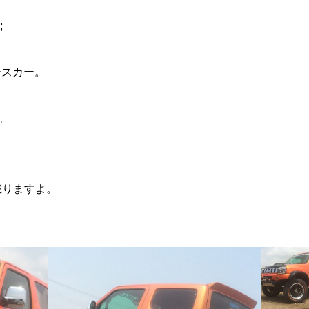
;
レースカー。
戦。
載りますよ。