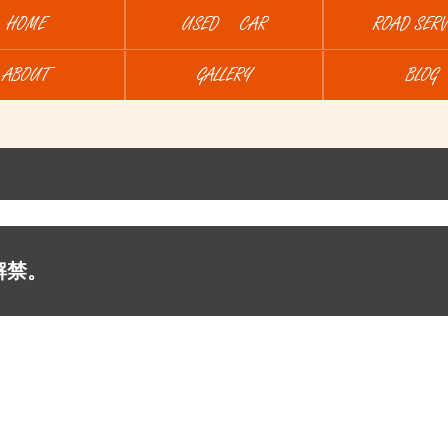
HOME
USED CAR
ROAD SERV
ABOUT
GALLERY
BLOG
 解禁。