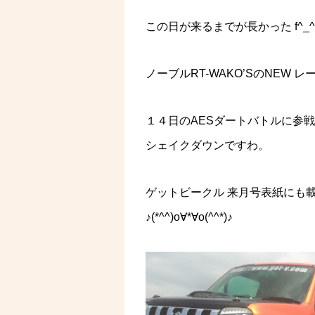
この日が来るまでが長かった f^_^
ノーブルRT-WAKO’SのNEW 
１４日のAESダートバトルに参
シェイクダウンですわ。
ゲットビークル 来月号表紙にも
♪(*^^)o∀*∀o(^^*)♪